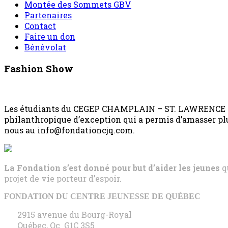
Montée des Sommets GBV
Partenaires
Contact
Faire un don
Bénévolat
Fashion Show
Les étudiants du CEGEP CHAMPLAIN – ST. LAWRENCE ont o
philanthropique d’exception qui a permis d’amasser pl
nous au info@fondationcjq.com.
La Fondation s’est donné pour but d’aider les jeunes
q
projet de vie porteur d’espoir.
FONDATION DU CENTRE JEUNESSE DE QUÉBEC
2915 avenue du Bourg-Royal
Québec, Qc G1C 3S5